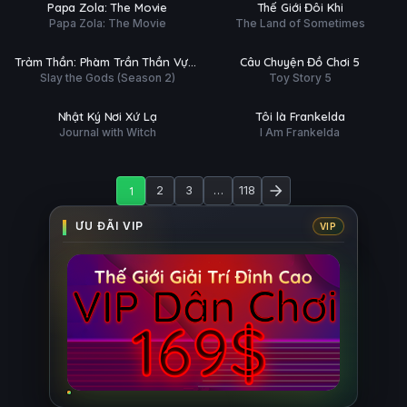
HD
HD
Papa Zola: The Movie
Thế Giới Đôi Khi
ĐỀ
Papa Zola: The Movie
The Land of Sometimes
ập 7/15
Trailer
Ụ
PHỤ
HD
HD
Trảm Thần: Phàm Trần Thần Vực
Câu Chuyện Đồ Chơi 5
ĐỀ
Slay the Gods (Season 2)
Toy Story 5
(Phần 2)
 tất (13/13)
Phim Lẻ
Ụ
PHỤ
HD
HD
Nhật Ký Nơi Xứ Lạ
Tôi là Frankelda
ĐỀ
Journal with Witch
I Am Frankelda
1
2
3
…
118