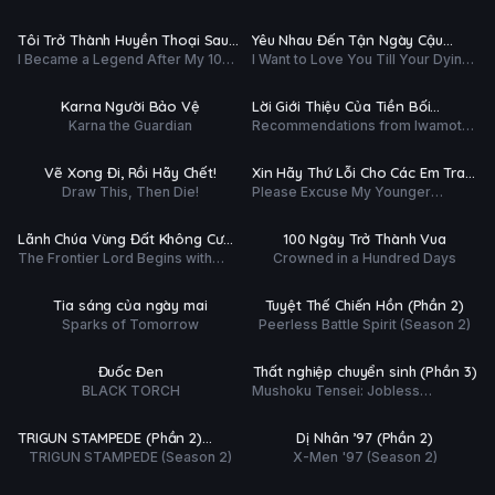
ập 3/12
Tập 2/13
Dominates In Another World With
Nguyên (Phần 2)
Garbage Balancing (Season 2)
Ụ
PHỤ
HD
HD
Tôi Trở Thành Huyền Thoại Sau
Yêu Nhau Đến Tận Ngày Cậu
ĐỀ
I Became a Legend After My 10
I Want to Love You Till Your Dying
Trận Chiến Cuối Cùng Kéo Dài 10
Biến Mất
ập 11/12
Tập 3/12
Year-Long Last Stand
Day
Năm
Ụ
PHỤ
HD
HD
Karna Người Bảo Vệ
Lời Giới Thiệu Của Tiền Bối
ĐỀ
Karna the Guardian
Recommendations from Iwamoto-
Iwamoto
ập 3/12
Tập 3/12
Senpai
Ụ
PHỤ
HD
HD
Vẽ Xong Đi, Rồi Hãy Chết!
Xin Hãy Thứ Lỗi Cho Các Em Trai
ĐỀ
Draw This, Then Die!
Please Excuse My Younger
Của Tôi
ập 3/12
Tập 5/25
Brothers
Ụ
PHỤ
HD
HD
Lãnh Chúa Vùng Đất Không Cư
100 Ngày Trở Thành Vua
ĐỀ
The Frontier Lord Begins with
Crowned in a Hundred Days
Dân
ập 3/12
Tập 4/30
Zero Subjects
Ụ
PHỤ
HD
HD
Tia sáng của ngày mai
Tuyệt Thế Chiến Hồn (Phần 2)
ĐỀ
Sparks of Tomorrow
Peerless Battle Spirit (Season 2)
ập 3/12
Tập 4/12
Ụ
PHỤ
HD
HD
Đuốc Đen
Thất nghiệp chuyển sinh (Phần 3)
ĐỀ
BLACK TORCH
Mushoku Tensei: Jobless
 tất (12/12)
Tập 6/9
Reincarnation (Season 3)
Ụ
PHỤ
HD
HD
TRIGUN STAMPEDE (Phần 2)
Dị Nhân ’97 (Phần 2)
ĐỀ
TRIGUN STAMPEDE (Season 2)
X-Men '97 (Season 2)
Stargaze
Phim Lẻ
Phim Lẻ
Ụ
PHỤ