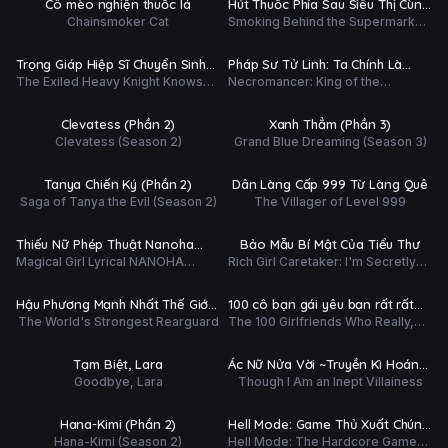
Cô mèo nghiện thuốc lá
Hút Thuốc Phía Sau Siêu Thị Cùng
ĐỀ
Chainsmoker Cat
Smoking Behind the Supermarket
Em
ập 4/26
Tập 3/60
with You
Ụ
PHỤ
HD
HD
Trọng Giáp Hiệp Sĩ Chuyển Sinh
Pháp Sư Tử Linh: Ta Chính Là
ĐỀ
The Exiled Heavy Knight Knows
Necromancer: King of the
Bị Lưu Đày Trở Nên Vô Địch Nhờ
Thiên Tai
ập 3/12
Tập 3/12
How to Game the System
Scourge
Kiến Thức Về Game
Ụ
PHỤ
HD
HD
Clevatess (Phần 2)
Xanh Thẳm (Phần 3)
ĐỀ
Clevatess (Season 2)
Grand Blue Dreaming (Season 3)
ập 3/12
Tập 5/12
Ụ
PHỤ
HD
HD
Tanya Chiến Ký (Phần 2)
Dân Làng Cấp 999 Từ Làng Quê
ĐỀ
Saga of Tanya the Evil (Season 2)
The Villager of Level 999
ập 3/12
Tập 3/12
Ụ
PHỤ
HD
HD
Thiếu Nữ Phép Thuật Nanoha
Bảo Mẫu Bí Mật Của Tiểu Thư
ĐỀ
Magical Girl Lyrical NANOHA
Rich Girl Caretaker: I'm Secretly
EXCEEDS
ập 3/12
Tập 2/27
EXCEEDS Gun Blaze Vengeance
the Caregiver of the Most Popular
Girl in This Rich Kid School
Ụ
PHỤ
HD
HD
Hậu Phương Mạnh Nhất Thế Giới
100 cô bạn gái yêu bạn rất rất
ĐỀ
The World's Strongest Rearguard
The 100 Girlfriends Who Really,
– Nhà Khai Phá Tân Binh Của
rất rất rất nhiều (Phần 3)
ập 3/12
Tập 2/11
Really, Really, Really, REALLY
Vương Quốc Mê Cung
Love You (Season 3)
Ụ
PHỤ
HD
HD
Tạm Biệt, Lara
Ác Nữ Nửa Vời ~Truyền Kì Hoán
ĐỀ
Goodbye, Lara
Though I Am an Inept Villainess
Hồn Đổi Xác~
ập 4/12
Tập 3/12
Ụ
PHỤ
HD
HD
Hana-Kimi (Phần 2)
Hell Mode: Game Thủ Xuất Chúng
ĐỀ
Hana-Kimi (Season 2)
Hell Mode: The Hardcore Gamer
Tung Hoành Chốn Dị Giới Hỗn