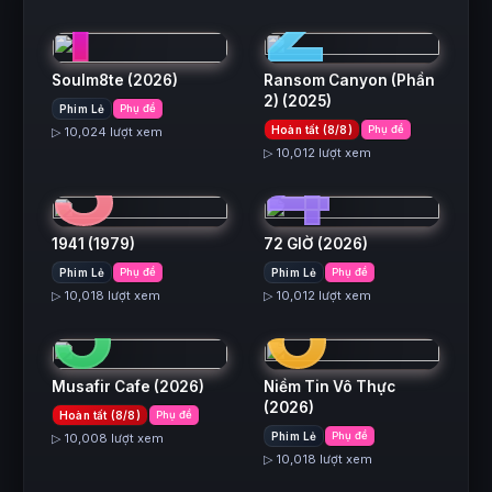
1
2
Soulm8te
(2026)
Ransom Canyon (Phần
2)
(2025)
Phim Lẻ
Phụ đề
3
4
Hoàn tất (8/8)
Phụ đề
▷ 10,024 lượt xem
▷ 10,012 lượt xem
1941
(1979)
72 GIỜ
(2026)
5
6
Phim Lẻ
Phụ đề
Phim Lẻ
Phụ đề
▷ 10,018 lượt xem
▷ 10,012 lượt xem
Musafir Cafe
(2026)
Niềm Tin Vô Thực
(2026)
Hoàn tất (8/8)
Phụ đề
Phim Lẻ
Phụ đề
▷ 10,008 lượt xem
▷ 10,018 lượt xem