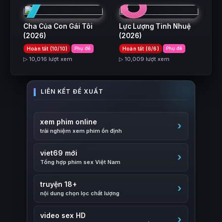
7
8
Cha Của Con Gái Tôi
Lực Lượng Tinh Nhuệ
(2026)
(2026)
Hoàn tất (10/10)
Phụ đề
Hoàn tất (6/6)
Phụ đề
▷ 10,016 lượt xem
▷ 10,009 lượt xem
xem phim online
trải nghiệm xem phim ổn định
viet69 mới
Tổng hợp phim sex Việt Nam
truyện 18+
nội dung chọn lọc chất lượng
video sex HD