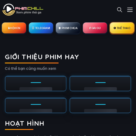
🔒︎ HỘI KÍN
☰ TELEGRAM
🍿 PHIM CHÙA
💃 GÁI GÚ
⚽ THỂ THAO
GIỚI THIỆU PHIM HAY
Có thể bạn cũng muốn xem
HOẠT HÌNH
ập 4/12
Tập 3/12
Ụ
PHỤ
HD
HD