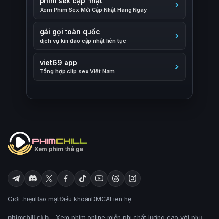
phim sex cập nhật
Xem Phim Sex Mới Cập Nhật Hàng Ngày
gái gọi toàn quốc
dịch vụ kín đáo cập nhật liên tục
viet69 app
Tổng hợp clip sex Việt Nam
Giới thiệu
Bảo mật
Điều khoản
DMCA
Liên hệ
phimchill.club
- Xem phim online miễn phí chất lượng cao với phụ