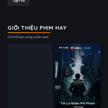
Tập Full
GIỚI THIỆU PHIM HAY
Pháp Sư Tử Linh: Ta
Có thể bạn cũng muốn xem
Chính Là Thiên Tai
(2026)
Đề xuất
Đề xuất
Tôi Là Nhậm Phi Phàm
(2026)