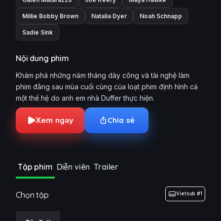
Millie Bobby Brown
Natalia Dyer
Noah Schnapp
Sadie Sink
Nội dung phim
Khám phá những năm tháng dày công và tài nghệ làm
phim đằng sau mùa cuối cùng của loạt phim định hình cả
một thế hệ do anh em nhà Duffer thực hiện.
Xem ngay
Chia sẻ
Tập phim
Diễn viên
Trailer
Chọn tập
Vietsub #1