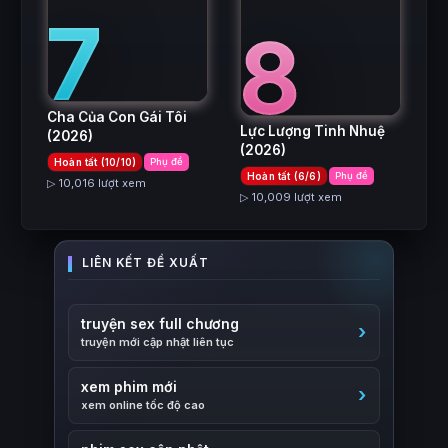
7
8
Cha Của Con Gái Tôi
Lực Lượng Tinh Nhuệ
(2026)
(2026)
Hoàn tất (10/10)
Phụ đề
Hoàn tất (6/6)
Phụ đề
▷ 10,016 lượt xem
▷ 10,009 lượt xem
truyện sex full chương
truyện mới cập nhật liên tục
xem phim mới
xem online tốc độ cao