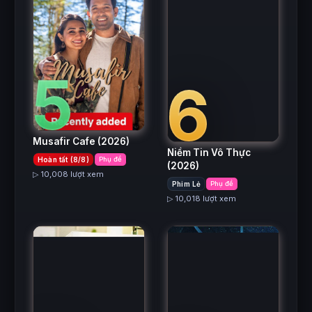
5
6
Musafir Cafe
(2026)
Niềm Tin Vô Thực
Hoàn tất (8/8)
Phụ đề
(2026)
▷ 10,008 lượt xem
Phim Lẻ
Phụ đề
▷ 10,018 lượt xem