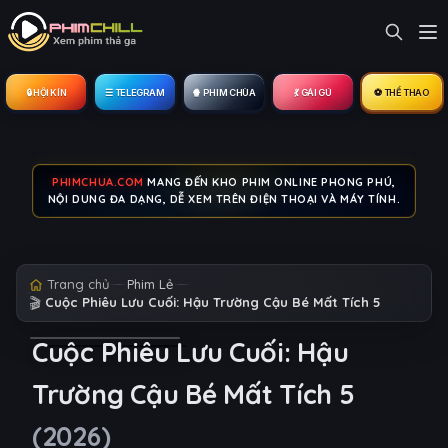
🔒︎ HỘI KÍN
☰ TELEGRAM
🍿 PHIM CHÙA
💃 GÁI GÚ
⚽ THỂ THAO
PHIMCHUA.COM
MANG ĐẾN KHO PHIM ONLINE PHONG PHÚ,
NỘI DUNG ĐA DẠNG, DỄ XEM TRÊN ĐIỆN THOẠI VÀ MÁY TÍNH.
Trang chủ
Phim Lẻ
🎬
Cuộc Phiêu Lưu Cuối: Hậu Trường Cậu Bé Mất Tích 5
Cuộc Phiêu Lưu Cuối: Hậu
Trường Cậu Bé Mất Tích 5
(2026)