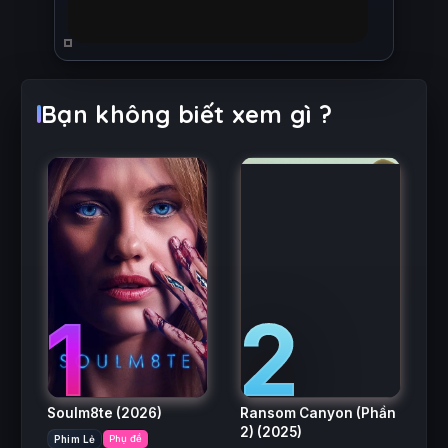
Bạn không biết xem gì ?
2
1
Ransom Canyon (Phần
Soulm8te
(2026)
2)
(2025)
Phim Lẻ
Phụ đề