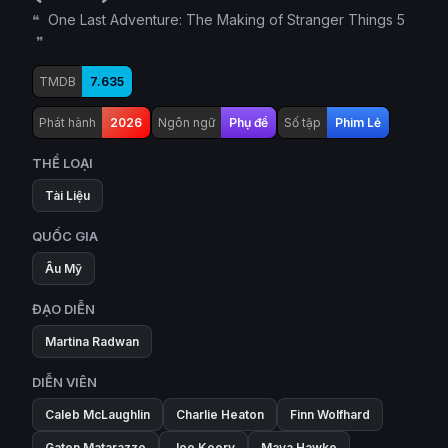
One Last Adventure: The Making of Stranger Things 5
TMDB
7.635
Phát hành
2026
Ngôn ngữ
Phụ đề
Số tập
Phim Lẻ
THỂ LOẠI
Tài Liệu
QUỐC GIA
Âu Mỹ
ĐẠO DIỄN
Martina Radwan
DIỄN VIÊN
Caleb McLaughlin
Charlie Heaton
Finn Wolfhard
Gaten Matarazzo
Joe Keery
Maya Hawke