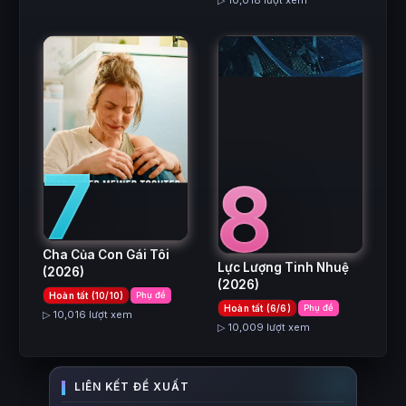
▷ 10,018 lượt xem
7
8
Cha Của Con Gái Tôi
Lực Lượng Tinh Nhuệ
(2026)
(2026)
Hoàn tất (10/10)
Phụ đề
Hoàn tất (6/6)
Phụ đề
▷ 10,016 lượt xem
▷ 10,009 lượt xem