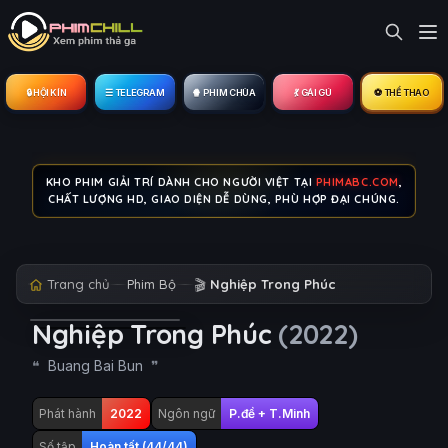
🔒︎ HỘI KÍN
☰ TELEGRAM
🍿 PHIM CHÙA
💃 GÁI GÚ
⚽ THỂ THAO
KHO PHIM GIẢI TRÍ DÀNH CHO NGƯỜI VIỆT TẠI
PHIMABC.COM
,
CHẤT LƯỢNG HD, GIAO DIỆN DỄ DÙNG, PHÙ HỢP ĐẠI CHÚNG.
Trang chủ
Phim Bộ
🎬
Nghiệp Trong Phúc
Nghiệp Trong Phúc
(2022)
Buang Bai Bun
Phát hành
2022
Ngôn ngữ
P.đề + T.Minh
Số tập
Hoàn tất (44/44)