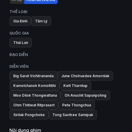
THỂ LOẠI
Gia Đình
Tâm Lý
QUỐC GIA
Thái Lan
ĐẠO DIỄN
DIỄN VIÊN
Big Sarut Vichitrananda
June Cholruedee Amornlak
Kamolchanok Komoltithi
Kett Tharntup
Moo Dilok Thongwattana
Oh Anuchit Sapunpohng
Ohm Thitiwat Ritprasert
Pete Thongchua
Sirilak Pongchoke
Tong Savitree Samipak
Nội dung phim