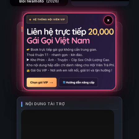
Bối Iwamoto
(2026)
×