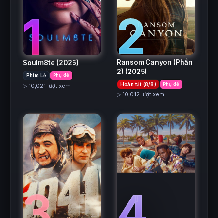
2
1
Ransom Canyon (Phần
Soulm8te
(2026)
2)
(2025)
Phim Lẻ
Phụ đề
Hoàn tất (8/8)
Phụ đề
▷ 10,021 lượt xem
▷ 10,012 lượt xem
3
4