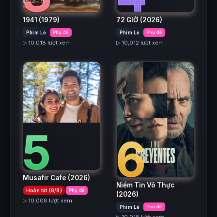
1941
(1979)
72 GIỜ
(2026)
Phim Lẻ
Phụ đề
Phim Lẻ
Phụ đề
▷ 10,018 lượt xem
▷ 10,012 lượt xem
5
6
Musafir Cafe
(2026)
Niềm Tin Vô Thực
Hoàn tất (8/8)
Phụ đề
(2026)
▷ 10,008 lượt xem
Phim Lẻ
Phụ đề